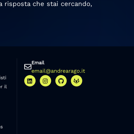
a risposta che stai cercando,
Email
email@andrearago.it
sti
 il
s