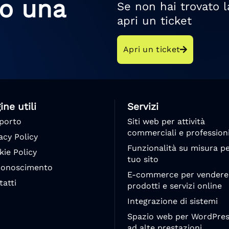
to una
Se non hai trovato l
apri un ticket
Apri un ticket
ine utili
Servizi
porto
Siti web per attività
commerciali e professioni
acy Policy
Funzionalità su misura per
kie Policy
tuo sito
conoscimento
E-commerce per vendere
tatti
prodotti e servizi online
Integrazione di sistemi
Spazio web per WordPres
ad alte prestazioni