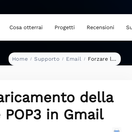
Cosa otterrai
Progetti
Recensioni
S
Home
Supporto
Email
Forzare lo scaricamento della posta tramite POP3 in Gmail
aricamento della
e POP3 in Gmail